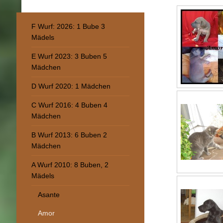
F Wurf: 2026: 1 Bube 3
Mädels
E Wurf 2023: 3 Buben 5
Mädchen
D Wurf 2020: 1 Mädchen
C Wurf 2016: 4 Buben 4
Mädchen
B Wurf 2013: 6 Buben 2
Mädchen
A Wurf 2010: 8 Buben, 2
Mädels
Asante
Amor