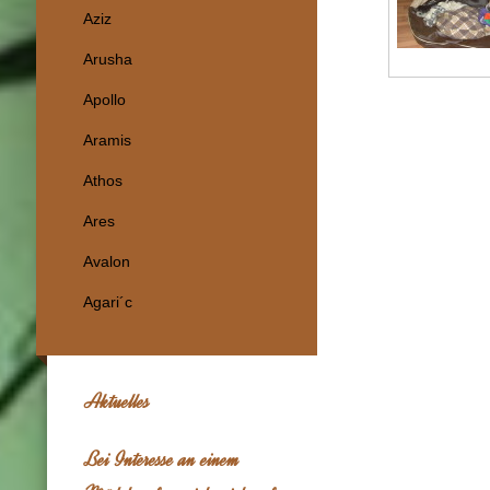
Aziz
Arusha
Apollo
Aramis
Athos
Ares
Avalon
Agari´c
Aktuelles
Bei Interesse an einem