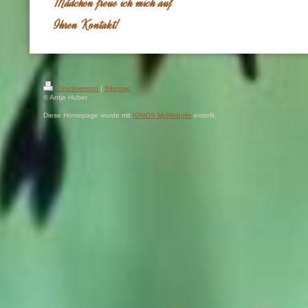
Mädchen freue ich mich auf
Ihren Kontakt!
Druckversion
|
Sitemap
© Antje Huber
Diese Homepage wurde mit
IONOS MyWebsite
erstellt.