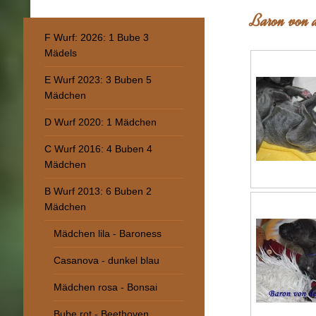
Baron von d
F Wurf: 2026: 1 Bube 3
Mädels
E Wurf 2023: 3 Buben 5
Mädchen
D Wurf 2020: 1 Mädchen
C Wurf 2016: 4 Buben 4
Mädchen
B Wurf 2013: 6 Buben 2
Mädchen
Mädchen lila - Baroness
Casanova - dunkel blau
Mädchen rosa - Bonsai
Bube rot - Beethoven