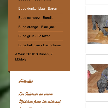
Bube dunkel blau - Baron
Bube schwarz - Bandit
Bube orange - Blackjack
Bube grün - Baltazar
Bube hell blau - Bartholomä
A Wurf 2010: 8 Buben, 2
Mädels
Aktuelles
Bei Interesse an einem
Mädchen freue ich mich auf