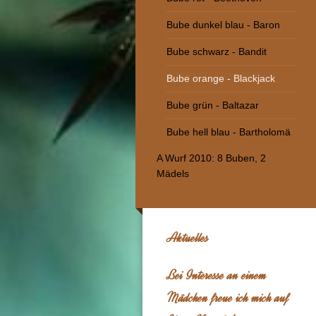
Bube dunkel blau - Baron
Bube schwarz - Bandit
Bube orange - Blackjack
Bube grün - Baltazar
Bube hell blau - Bartholomä
A Wurf 2010: 8 Buben, 2
Mädels
Aktuelles
Bei Interesse an einem
Mädchen freue ich mich auf