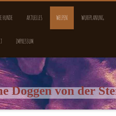
E HUNDE
AKTUELLES
WELPEN
WURFPLANUNG
KT
IMPRESSUM
he Doggen von der Ste