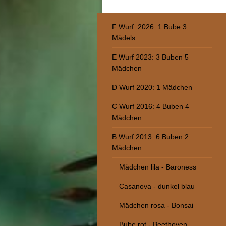
F Wurf: 2026: 1 Bube 3
Mädels
E Wurf 2023: 3 Buben 5
Mädchen
D Wurf 2020: 1 Mädchen
C Wurf 2016: 4 Buben 4
Mädchen
B Wurf 2013: 6 Buben 2
Mädchen
Mädchen lila - Baroness
Casanova - dunkel blau
Mädchen rosa - Bonsai
Bube rot - Beethoven