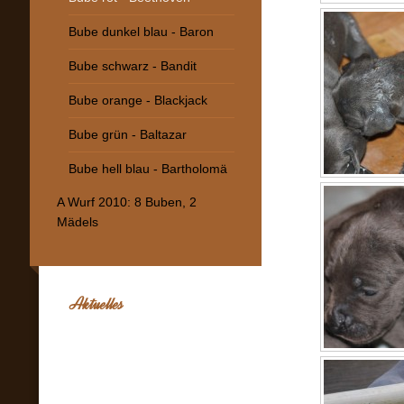
Bube dunkel blau - Baron
Bube schwarz - Bandit
Bube orange - Blackjack
Bube grün - Baltazar
Bube hell blau - Bartholomä
A Wurf 2010: 8 Buben, 2
Mädels
Aktuelles