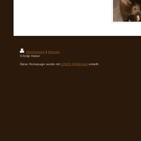
Druckversion
|
Sitemap
© Antje Huber
Diese Homepage wurde mit
IONOS MyWebsite
erstellt.