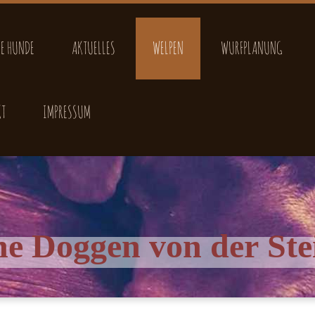
E HUNDE
AKTUELLES
WELPEN
WURFPLANUNG
KT
IMPRESSUM
he Doggen von der Ste