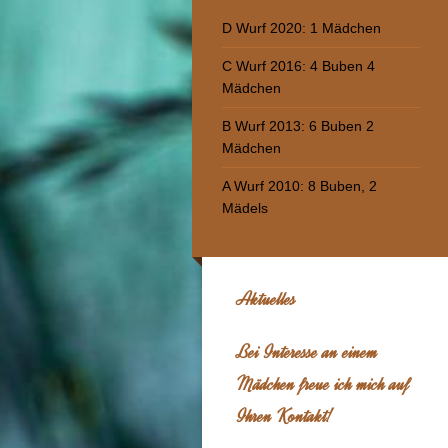
D Wurf 2020: 1 Mädchen
C Wurf 2016: 4 Buben 4
Mädchen
B Wurf 2013: 6 Buben 2
Mädchen
A Wurf 2010: 8 Buben, 2
Mädels
Aktuelles
Bei Interesse an einem
Mädchen freue ich mich auf
Ihren Kontakt!