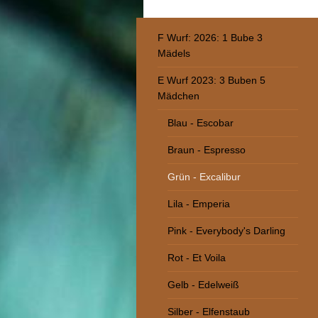
F Wurf: 2026: 1 Bube 3
Mädels
E Wurf 2023: 3 Buben 5
Mädchen
Blau - Escobar
Braun - Espresso
Grün - Excalibur
Lila - Emperia
Pink - Everybody's Darling
Rot - Et Voila
Gelb - Edelweiß
Silber - Elfenstaub