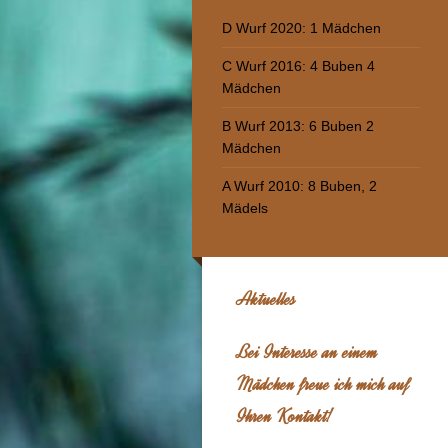
D Wurf 2020: 1 Mädchen
C Wurf 2016: 4 Buben 4
Mädchen
B Wurf 2013: 6 Buben 2
Mädchen
A Wurf 2010: 8 Buben, 2
Mädels
Aktuelles
Bei Interesse an einem
Mädchen freue ich mich auf
Ihren Kontakt!