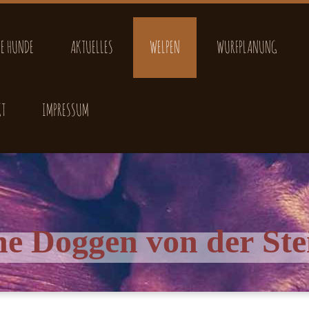
E HUNDE
AKTUELLES
WELPEN
WURFPLANUNG
KT
IMPRESSUM
he Doggen von der Ste