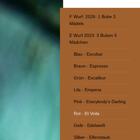
F Wurf: 2026: 1 Bube 3
Mädels
E Wurf 2023: 3 Buben 5
Mädchen
Blau - Escobar
Braun - Espresso
Grün - Excalibur
Lila - Emperia
Pink - Everybody's Darling
Rot - Et Voila
Gelb - Edelweiß
Silber - Elfenstaub